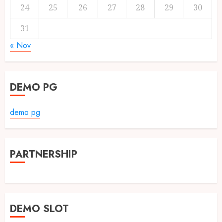
24
25
26
27
28
29
30
31
« Nov
DEMO PG
demo pg
PARTNERSHIP
DEMO SLOT